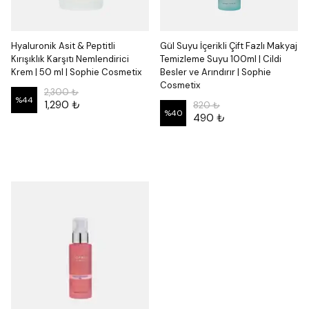
Hyaluronik Asit & Peptitli
Gül Suyu İçerikli Çift Fazlı Makyaj
Kırışıklık Karşıtı Nemlendirici
Temizleme Suyu 100ml | Cildi
Krem | 50 ml | Sophie Cosmetix
Besler ve Arındırır | Sophie
Cosmetix
2,300 ₺
%
44
1,290 ₺
820 ₺
%
40
490 ₺