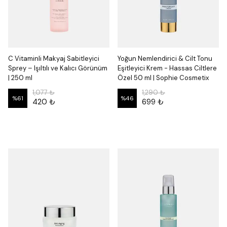
C Vitaminli Makyaj Sabitleyici
Yoğun Nemlendirici & Cilt Tonu
Sprey – Işıltılı ve Kalıcı Görünüm
Eşitleyici Krem - Hassas Ciltlere
| 250 ml
Özel 50 ml | Sophie Cosmetix
1,077 ₺
1,290 ₺
%
61
%
46
420 ₺
699 ₺