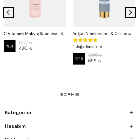
C Vitaminli Makyaj Sabitleyici Sprey – Işıltılı ve Kalıcı Görünüm | 250 ml
Yoğun Nemlendirici & Cilt Tonu Eşitleyici Krem - Hassas Ciltlere Özel 50 ml | Sophie Cosmetix
1,077 ₺
%
61
1 değerlendirme
420 ₺
1,290 ₺
%
46
699 ₺
Kategoriler
Hesabım