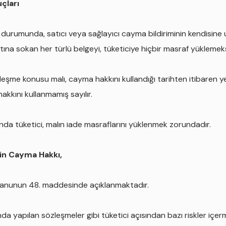
çları
 durumunda, satıcı veya sağlayıcı cayma bildiriminin kendisine u
ltına sokan her türlü belgeyi, tüketiciye hiçbir masraf yükleme
leşme konusu malı, cayma hakkını kullandığı tarihten itibaren y
kkını kullanmamış sayılır.
da tüketici, malın iade masraflarını yüklenmek zorundadır.
in Cayma Hakkı,
r, Kanunun 48. maddesinde açıklanmaktadır.
nda yapılan sözleşmeler gibi tüketici açısından bazı riskler içer