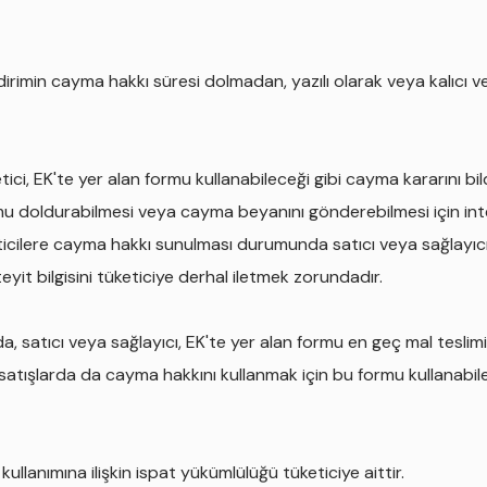
dirimin cayma hakkı süresi dolmadan, yazılı olarak veya kalıcı ver
ici, EK'te yer alan formu kullanabileceği gibi cayma kararını bil
ormu doldurabilmesi veya cayma beyanını gönderebilmesi için in
eticilere cayma hakkı sunulması durumunda satıcı veya sağlayıcı
 teyit bilgisini tüketiciye derhal iletmek zorundadır.
arda, satıcı veya sağlayıcı, EK'te yer alan formu en geç mal tesl
tışlarda da cayma hakkını kullanmak için bu formu kullanabilece
lanımına ilişkin ispat yükümlülüğü tüketiciye aittir.