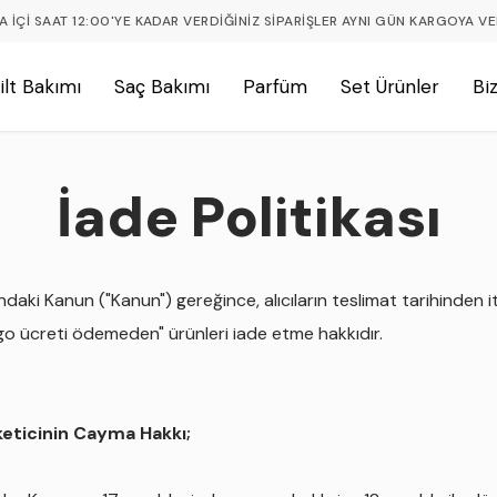
A İÇI SAAT 12:00'YE KADAR VERDIĞINIZ SIPARIŞLER AYNI GÜN KARGOYA VER
ilt Bakımı
Saç Bakımı
Parfüm
Set Ürünler
Bi
İade Politikası
daki Kanun ("Kanun") gereğince, alıcıların teslimat tarihinden 
o ücreti ödemeden" ürünleri iade etme hakkıdır.
keticinin Cayma Hakkı;