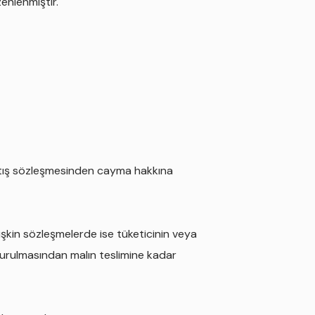
enlenmiştir.
 satış sözleşmesinden cayma hakkına
işkin sözleşmelerde ise tüketicinin veya
 kurulmasından malın teslimine kadar