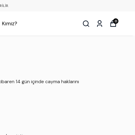
ILIR.
0
z Kimiz?
itibaren 14 gün içinde cayma haklarını