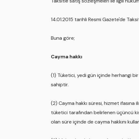
Taksitle satış sözleşmeleri ile ilgili h
14.01.2015 tarihli Resmi Gazete'de Taks
Buna göre;
Cayma hakkı
(1) Tüketici, yedi gün içinde herhangi 
sahiptir.
(2) Cayma hakkı süresi, hizmet ifasına i
tüketici tarafından belirlenen üçüncü ki
olan süre içinde de cayma hakkını kullana