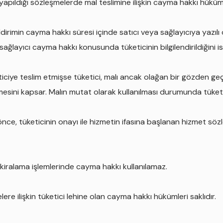
te yapıldığı sözleşmelerde mal teslimine ilişkin cayma hakkı hüküm
dirimin cayma hakkı süresi içinde satıcı veya sağlayıcıya yazılı ol
a sağlayıcı cayma hakkı konusunda tüketicinin bilgilendirildiğini
ticiye teslim etmişse tüketici, malı ancak olağan bir gözden geçi
mesini kapsar. Malın mutat olarak kullanılması durumunda tüket
ce, tüketicinin onayı ile hizmetin ifasına başlanan hizmet söz
l kiralama işlemlerinde cayma hakkı kullanılamaz.
e ilişkin tüketici lehine olan cayma hakkı hükümleri saklıdır.