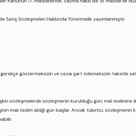
ükümler Kanunun 17. maddesinde, cayma hakkı ise 18. madde ile düz
itle Satış Sözleşmeleri Hakkında Yönetmelik yayımlanmıştır.
bir gerekçe göstermeksizin ve cezai şart ödemeksizin taksitle
lişkin sözleşmelerde sözleşmenin kurulduğu gün; mal teslimine il
şinin malı teslim aldığı gün başlar. Ancak tüketici, sözleşmenin
bilir.