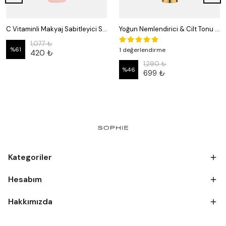
C Vitaminli Makyaj Sabitleyici Sprey – Işıltılı ve Kalıcı Görünüm | 250 ml
Yoğun Nemlendirici & Cilt Tonu Eşitleyici Krem - Hassas Ciltlere Özel 50 ml | Sophie Cosmetix
1,077 ₺
%
61
1 değerlendirme
420 ₺
1,290 ₺
%
46
699 ₺
Kategoriler
Hesabım
Hakkımızda