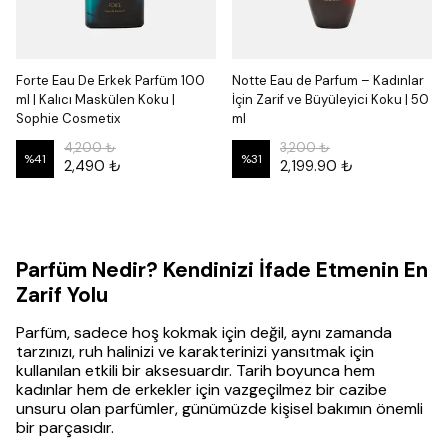
Forte Eau De Erkek Parfüm 100
Notte Eau de Parfum – Kadınlar
ml | Kalıcı Maskülen Koku |
İçin Zarif ve Büyüleyici Koku | 50
Sophie Cosmetix
ml
4,200 ₺
3,200 ₺
%
41
%
31
2,490 ₺
2,199.90 ₺
Parfüm Nedir? Kendinizi İfade Etmenin En
Zarif Yolu
Parfüm, sadece hoş kokmak için değil, aynı zamanda
tarzınızı, ruh halinizi ve karakterinizi yansıtmak için
kullanılan etkili bir aksesuardır. Tarih boyunca hem
kadınlar hem de erkekler için vazgeçilmez bir cazibe
unsuru olan parfümler, günümüzde kişisel bakımın önemli
bir parçasıdır.