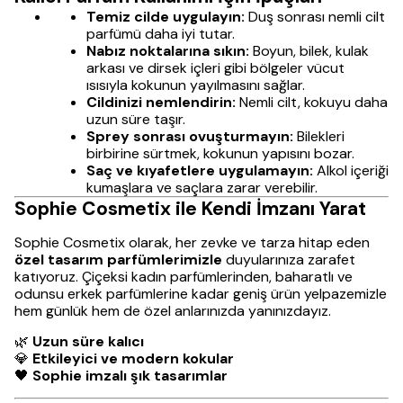
Temiz cilde uygulayın:
Duş sonrası nemli cilt
parfümü daha iyi tutar.
Nabız noktalarına sıkın:
Boyun, bilek, kulak
arkası ve dirsek içleri gibi bölgeler vücut
ısısıyla kokunun yayılmasını sağlar.
Cildinizi nemlendirin:
Nemli cilt, kokuyu daha
uzun süre taşır.
Sprey sonrası ovuşturmayın:
Bilekleri
birbirine sürtmek, kokunun yapısını bozar.
Saç ve kıyafetlere uygulamayın:
Alkol içeriği
kumaşlara ve saçlara zarar verebilir.
Sophie Cosmetix ile Kendi İmzanı Yarat
Sophie Cosmetix olarak, her zevke ve tarza hitap eden
özel tasarım parfümlerimizle
duyularınıza zarafet
katıyoruz. Çiçeksi kadın parfümlerinden, baharatlı ve
odunsu erkek parfümlerine kadar geniş ürün yelpazemizle
hem günlük hem de özel anlarınızda yanınızdayız.
🌿
Uzun süre kalıcı
💎
Etkileyici ve modern kokular
🖤
Sophie imzalı şık tasarımlar