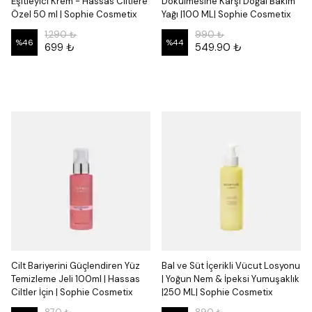
Eşitleyici Krem - Hassas Ciltlere
Dökülmesine Karşı Doğal Bakım
Özel 50 ml | Sophie Cosmetix
Yağı |100 ML| Sophie Cosmetix
1,290 ₺
990 ₺
%
46
%
44
699 ₺
549.90 ₺
Cilt Bariyerini Güçlendiren Yüz
Bal ve Süt İçerikli Vücut Losyonu
Temizleme Jeli 100ml | Hassas
| Yoğun Nem & İpeksi Yumuşaklık
Ciltler İçin | Sophie Cosmetix
|250 ML| Sophie Cosmetix