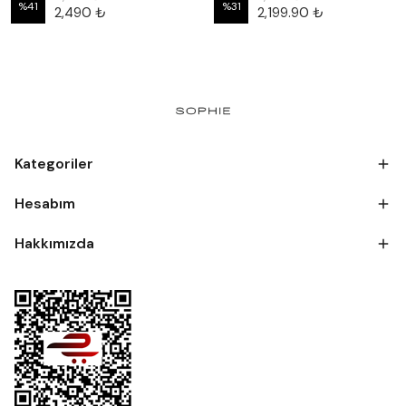
%
41
%
31
2,490 ₺
2,199.90 ₺
Kategoriler
Hesabım
Hakkımızda