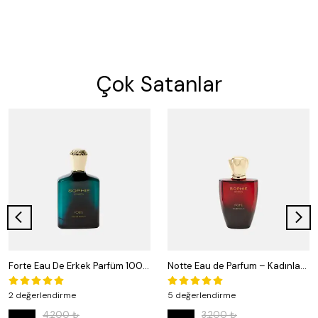
Çok Satanlar
Forte Eau De Erkek Parfüm 100 ml | Kalıcı Maskülen Koku | Sophie Cosmetix
Notte Eau de Parfum – Kadınlar İçin Zarif ve Büyüleyici Koku | 50 ml
2 değerlendirme
5 değerlendirme
4,200 ₺
3,200 ₺