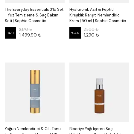
The Everyday Essentials 3’lü Set
Hyaluronik Asit & Peptitli
- Yüz Temizleme & Saç Bakım
Kırışıklık Karşıtı Nemlendirici
Seti | Sophie Cosmetix
Krem | 50 ml | Sophie Cosmetix
2,170 ₺
2,300 ₺
%
31
%
44
1,499.90 ₺
1,290 ₺
Yoğun Nemlendirici & Cilt Tonu
Biberiye Yağı İçeren Saç