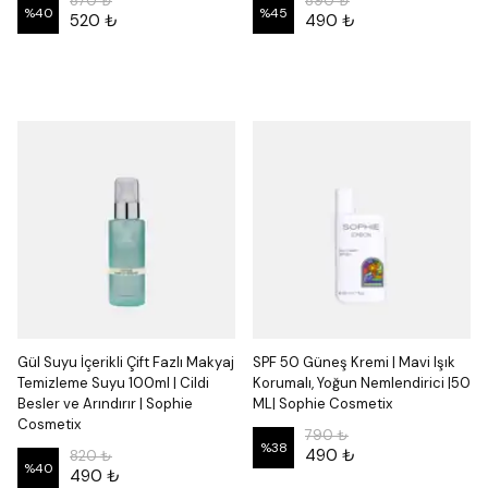
870 ₺
890 ₺
%
40
%
45
520 ₺
490 ₺
Gül Suyu İçerikli Çift Fazlı Makyaj
SPF 50 Güneş Kremi | Mavi Işık
Temizleme Suyu 100ml | Cildi
Korumalı, Yoğun Nemlendirici |50
Besler ve Arındırır | Sophie
ML| Sophie Cosmetix
Cosmetix
790 ₺
%
38
490 ₺
820 ₺
%
40
490 ₺