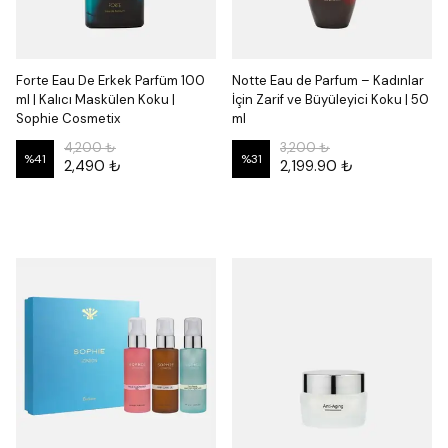
Forte Eau De Erkek Parfüm 100
Notte Eau de Parfum – Kadınlar
ml | Kalıcı Maskülen Koku |
İçin Zarif ve Büyüleyici Koku | 50
Sophie Cosmetix
ml
4,200 ₺
3,200 ₺
%
41
%
31
2,490 ₺
2,199.90 ₺