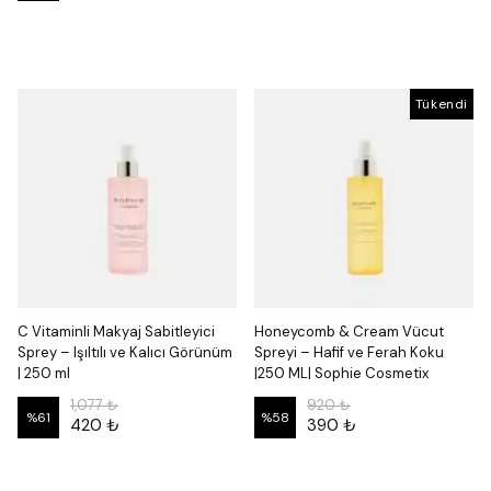
Tükendi
C Vitaminli Makyaj Sabitleyici
Honeycomb & Cream Vücut
Sprey – Işıltılı ve Kalıcı Görünüm
Spreyi – Hafif ve Ferah Koku
| 250 ml
|250 ML| Sophie Cosmetix
1,077 ₺
920 ₺
%
61
%
58
420 ₺
390 ₺