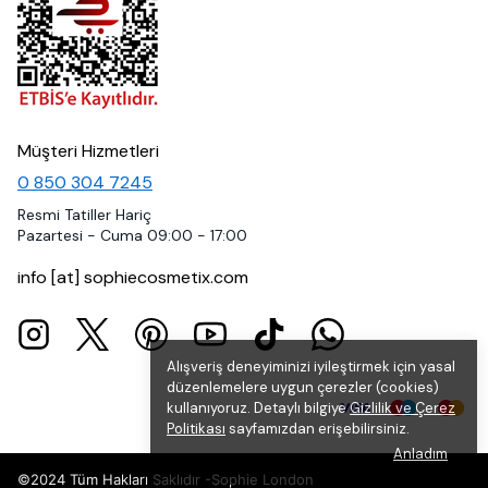
Müşteri Hizmetleri
0 850 304 7245
Resmi Tatiller Hariç
Pazartesi - Cuma 09:00 - 17:00
info [at] sophiecosmetix.com
Alışveriş deneyiminizi iyileştirmek için yasal
düzenlemelere uygun çerezler (cookies)
kullanıyoruz. Detaylı bilgiye
Gizlilik ve Çerez
Politikası
sayfamızdan erişebilirsiniz.
Anladım
©2024 Tüm Hakları Saklıdır -Sophie London