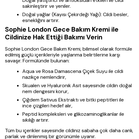
Doğal yatıştırıcı ve antioksidan etkileri ile cildi
sakinleştirir ve yeniler.
Doğal yağlar (Kayısı Çekirdeği Yağı): Cildi besler,
esnekliğini artırır.
Sophie London Gece Bakım Kremi ile
Cildinize Hak Ettiği Bakımı Verin
Sophie London Gece Bakım Kremi, bilimsel olarak formüle
edilmiş güçlü içerikleriyle yaşlanma belirtilerine karşı
savaşır. Formülünde bulunan:
Aqua ve Rosa Damascena Çiçek Suyu ile cildi
nazikçe nemlendirir,
Skualen ve Hyaluronik Asit sayesinde cildin doğal
nem dengesini korur,
Çiğdem Sativus Ekstraktı ve bitki peptitleri ile
ince çizgileri hedef alır,
Peptid kompleksleri ve glikozaminoglikanlar ile
sıkılığı artırır.
Tüm bu içerikler sayesinde cildiniz sabaha çok daha canlı,
parlak ve dinlenmiş bir görünümle uyanır.