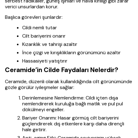
serbest radikaller, güneş ışınları ve hava kirliliği gibi zarar
verici unsurlardan korur.
Başlıca görevleri şunlardır:
Cildi nemli tutar
Cilt bariyerini onarır
Kızarıklık ve tahrişi azaltır
İnce çizgi ve kırışıklıkların görünümünü azaltır
Hassasiyeti yatıştırır
Ceramide’in Cilde Faydaları Nelerdir?
Ceramide, düzenli olarak kullanıldığında cilt görünümünde
gözle görülür iyileşmeler sağlar:
Derinlemesine Nemlendirme: Cildi içten dışa
nemlendirerek kuruluğa bağlı matlık ve pul pul
dökülmeyi engeller.
Bariyer Onarımı: Hasar görmüş cilt bariyerini
güçlendirerek dış etkenlere karşı daha dirençli
hale getirir.
Anti-aging Etki: Ceramide seviyesinin yüksek